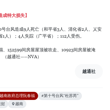
造成特大损失】
10号台风造成9人死亡（和平省3人、清化省2人、乂安
省1人）；4人失踪（广平省）；112人受伤。
、152599间房屋屋顶被吹走、10923间房屋被淹
（越通社——NVA）
越通社
#越南政府总理阮春福
#第十号台风“杜苏芮”
老挝
越南