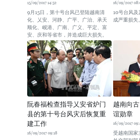
15/09/2017 14:52
16/09/2017 08:
9月15日，第十号台风已登陆越南清
10号台风
化、乂安、河静、广平、广治、承天
成严重损失
顺化、岘港、广南、广义、平定、富
安、庆和等省市，并造成巨大损失。
阮春福检查指导乂安省炉门
越南向古
县的第十号台风灾后恢复重
谊勋章
建工作
16/09/2017 09:
受越南国家
16/09/2017 09:18