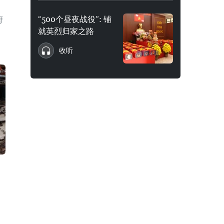
“500个昼夜战役”: 铺
府
就英烈归家之路
收听