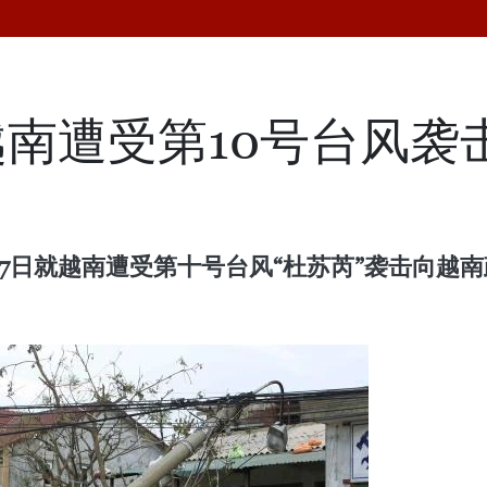
南遭受第10号台风袭
月17日就越南遭受第十号台风“杜苏芮”袭击向