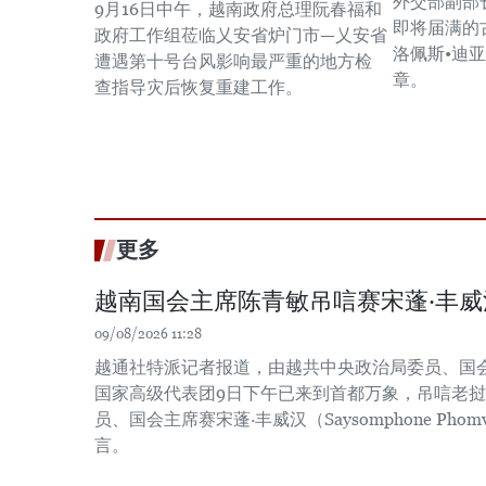
外交部副部
9月16日中午，越南政府总理阮春福和
即将届满的
政府工作组莅临乂安省炉门市—乂安省
洛佩斯•迪
遭遇第十号台风影响最严重的地方检
章。
查指导灾后恢复重建工作。
更多
越南国会主席陈青敏吊唁赛宋蓬·丰威
09/08/2026 11:28
越通社特派记者报道，由越共中央政治局委员、国
国家高级代表团9日下午已来到首都万象，吊唁老
员、国会主席赛宋蓬·丰威汉（Saysomphone Pho
言。