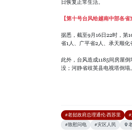
日恢复正常生活。
【第十号台风给越南中部各省
据悉，截至9月16日22时，第
省1人、广平省2人、承天顺化
此外，台风造成1185间房屋倒塌
没；河静省歧英县电视塔倒塌。
#老挝政府总理通伦·西苏里
#致慰问电
#灾区人民