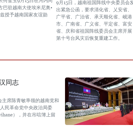
长何金玉9月15日在河内向
9月15日，越南祖国阵线中央委员会
古巴驻越南大使埃米尼奥•
出紧急公函，要求清化省、乂安省、
亚兹授予越南国家友谊勋
广平省、广治省、承天顺化省、岘港
市、广南省、广义省、平定省、富安
省、庆和省祖国阵线委员会主席开展
第十号台风灾后恢复重建工作。
汉同志
会主席陈青敏率领的越南党和
挝人民革命党中央政治局委
mvihane），并在吊唁簿上留