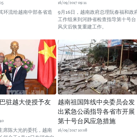
05
16/09/2017 09:11
及其环流给越南中部各省造
9月16日，越南政府总理阮春福和政
。
工作组来到河静省检查指导第十号台
风灾后恢复重建工作。
巴驻越大使授予友
越南祖国阵线中央委员会发
出紧急公函指导各省市开展
第十号台风应急措施
40
主席陈大光的委托，越南
16/09/2017 10:08