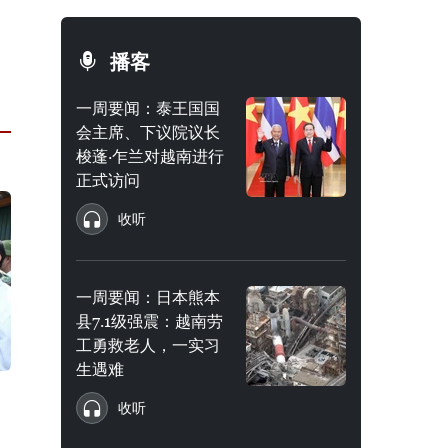
播客
一周要闻：泰王国国
会主席、下议院议长
梭蓬·乍兰对越南进行
正式访问
收听
一周要闻：日本熊本
县7.1级强震：越南劳
工勇救老人，一实习
生遇难
收听