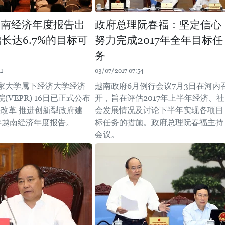
年越南经济年度报告出
政府总理阮春福：坚定信心
增长达6.7%的目标可
努力完成2017年全年目标任
务
11
03/07/2017 07:54
家大学属下经济大学经济
越南政府6月例行会议7月3日在河内
(VEPR) 16日已正式公布
开，旨在评估2017年上半年经济、社
快改革 推进创新型政府建
会发展情况及讨论下半年实现各项目
7年越南经济年度报告。
标任务的措施。政府总理阮春福主持
会议。