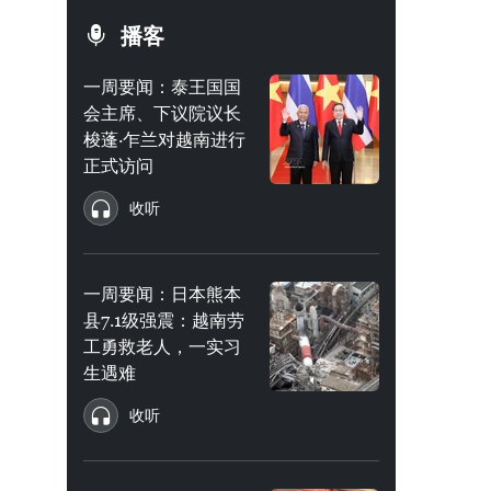
播客
一周要闻：泰王国国
会主席、下议院议长
梭蓬·乍兰对越南进行
正式访问
收听
一周要闻：日本熊本
县7.1级强震：越南劳
工勇救老人，一实习
生遇难
收听