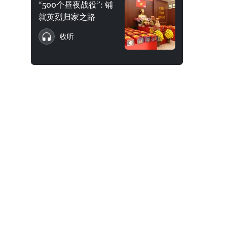
“500个昼夜战役”: 铺
就英烈归家之路
收听