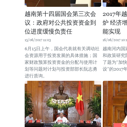
越南第十四届国会第三次会
2017
议：政府对公共投资资金到
炉 经济
位进度缓慢负责任
能实现
15/06/2017 11:03
16/06/2017 10:
6月15日上午，国会代表就有关调动社
越南河内国
会资源用于投资发展的具体措施；国
和政策研究院
家财政预算投资资金的分配与使用计
了题为“加
划等问题对计划与投资部部长阮志勇
设”的201
进行质询。