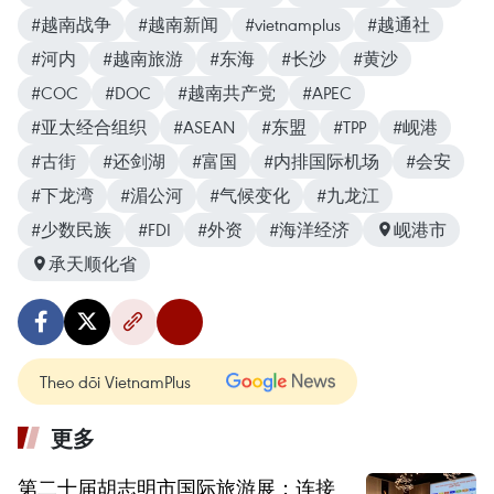
#越南战争
#越南新闻
#vietnamplus
#越通社
#河内
#越南旅游
#东海
#长沙
#黄沙
#COC
#DOC
#越南共产党
#APEC
#亚太经合组织
#ASEAN
#东盟
#TPP
#岘港
#古街
#还剑湖
#富国
#内排国际机场
#会安
#下龙湾
#湄公河
#气候变化
#九龙江
#少数民族
#FDI
#外资
#海洋经济
岘港市
承天顺化省
Theo dõi VietnamPlus
更多
第二十届胡志明市国际旅游展：连接