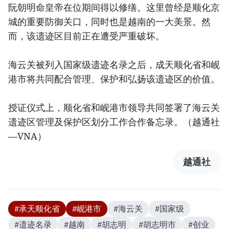
阮朝明命皇帝在位期间得以修缮。这里曾经是顺化京
城的重要防御关口，同时也是越南的一大美景。然
而，该遗迹区目前正在遭受严重破坏。
海云关被列入国家级遗迹名录之后，成天顺化省和岘
港市将共同配合管理、保护和弘扬该遗迹区的价值。
授证仪式上，顺化省和岘港市领导共同签署了海云关
遗迹区管理及保护区划分工作合作备忘录。（越通社
—VNA）
越通社
#承天顺化省
#岘港市
#海云关
#国家级
#遗迹名录
#越南
#胡志明
#胡志明市
#创业