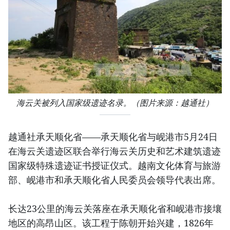
海云关被列入国家级遗迹名录。（图片来源：越通社）
越通社承天顺化省——承天顺化省与岘港市5月24日
在海云关遗迹区联合举行海云关历史和艺术建筑遗迹
国家级特殊遗迹证书授证仪式。越南文化体育与旅游
部、岘港市和承天顺化省人民委员会领导代表出席。
长达23公里的海云关落座在承天顺化省和岘港市接壤
地区的高昂山区。该工程于陈朝开始兴建，1826年