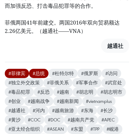
而加强反恐、打击毒品犯罪等的合作。
菲俄两国41年前建交。两国2016年双向贸易额达
2.26亿美元。（越通社——VNA）
越通社
#菲律宾
#总统
#杜特尔特
#俄罗斯
#访问
#独立外交政策
#菲俄关系
#军事合作
#武官处
#毒品犯罪
#反恐
#越南
#胡志明
#胡志明市
#创业
#越南战争
#越南新闻
#vietnamplus
#越通社
#河内
#越南旅游
#东海
#长沙
#黄沙
#COC
#DOC
#越南共产党
#APEC
#亚太经合组织
#ASEAN
#东盟
#TPP
#岘港