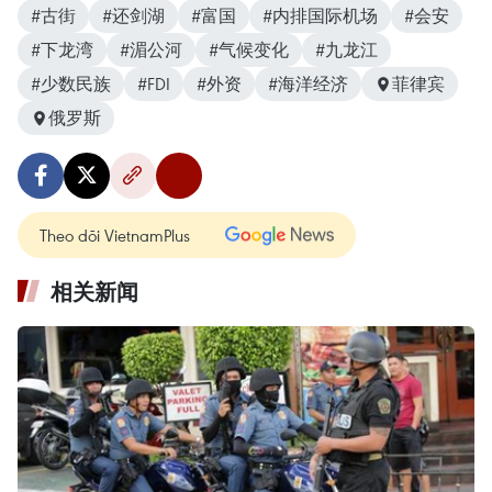
#古街
#还剑湖
#富国
#内排国际机场
#会安
#下龙湾
#湄公河
#气候变化
#九龙江
#少数民族
#FDI
#外资
#海洋经济
菲律宾
俄罗斯
Theo dõi VietnamPlus
相关新闻