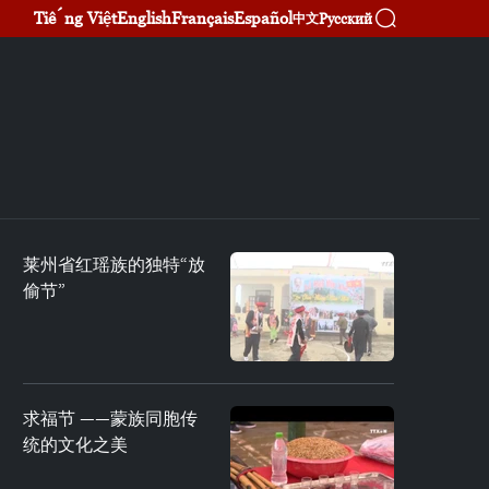
Tiếng Việt
English
Français
Español
Русский
中文
莱州省红瑶族的独特“放
偷节”
求福节 ——蒙族同胞传
统的文化之美