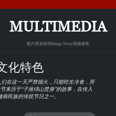
MULTIMEDIA
图片
图表新闻
Mega Story
视频
播客
文化特色
人们在这一天严禁烟火，只能吃生冷食，所
食节来历于“子推绵山焚身”的故事，在传入
越南民族的传统节日之一。