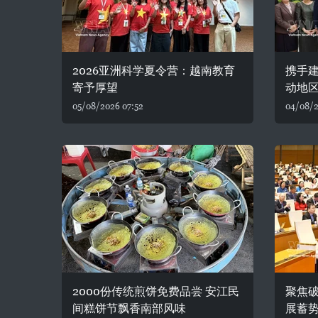
2026亚洲科学夏令营：越南教育
携手建
寄予厚望
动地
05/08/2026 07:52
04/08/2
2000份传统煎饼免费品尝 安江民
聚焦破
间糕饼节飘香南部风味
展蓄