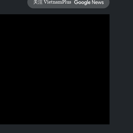
关注 VietnamPlus