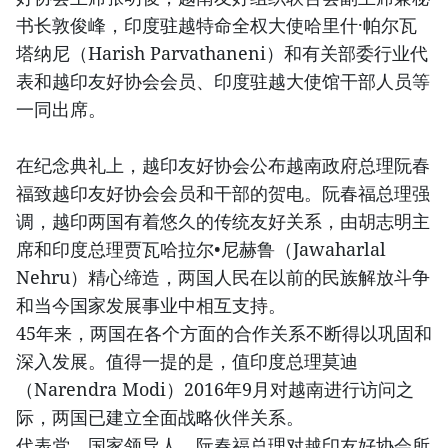
书长敦俊峰，印度驻越特命全权大使哈里什·帕尔瓦
塔纳尼（Harish Parvathaneni）和有关部委行业代
表和越印友好协会会员、印度驻越大使馆干部人员等
一同出席。
在纪念典礼上，越印友好协会公布越南政府总理阮春
福致越印友好协会会员和干部的贺电。阮春福总理强
调，越印两国有着悠久的传统友好关系，由胡志明主
席和印度总理贾瓦哈拉尔•尼赫鲁（Jawaharlal
Nehru）精心缔造，两国人民在以前的民族解放斗争
和当今国家发展事业中相互支持。
45年来，两国在各个方面的合作关系不断得以巩固和
深入发展。值得一提的是，值印度总理莫迪
（Narendra Modi）2016年9月对越南进行访问之
际，两国已建立全面战略伙伴关系。
代表党、国家领导人，阮春福总理对越印友好协会所