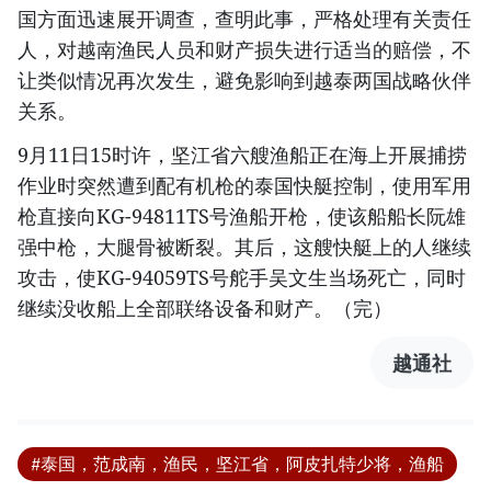
国方面迅速展开调查，查明此事，严格处理有关责任
人，对越南渔民人员和财产损失进行适当的赔偿，不
让类似情况再次发生，避免影响到越泰两国战略伙伴
关系。
9月11日15时许，坚江省六艘渔船正在海上开展捕捞
作业时突然遭到配有机枪的泰国快艇控制，使用军用
枪直接向KG-94811TS号渔船开枪，使该船船长阮雄
强中枪，大腿骨被断裂。其后，这艘快艇上的人继续
攻击，使KG-94059TS号舵手吴文生当场死亡，同时
继续没收船上全部联络设备和财产。（完）
越通社
#泰国，范成南，渔民，坚江省，阿皮扎特少将，渔船