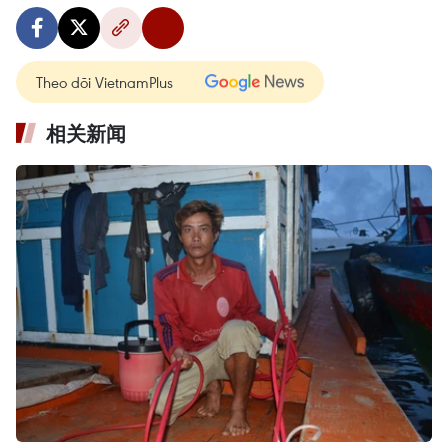
Theo dõi VietnamPlus
相关新闻