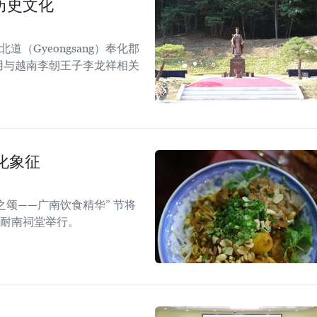
历史文化
道（Gyeongsang）奉化郡
），利用与越南李朝王子李龙祥相关
化象征
之颂——广南饮食精华” 节将
的耐南祠堂举行。