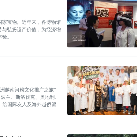
国家宝物。近年来，各博物馆
持与弘扬遗产价值，为经济增
体验。
年欧洲越南河粉文化推广之旅”
6）在捷克、波兰、斯洛伐克、奥地利、
，给国际友人及海外越侨留