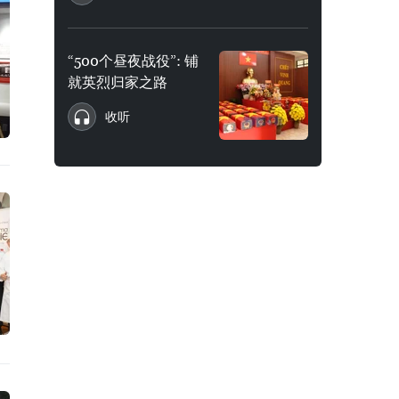
“500个昼夜战役”: 铺
就英烈归家之路
收听