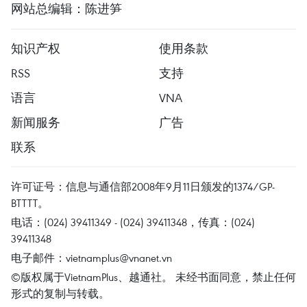
网站总编辑：陈进笋
知识产权
使用条款
RSS
支持
语言
VNA
新闻服务
广告
联系
许可证号：信息与通信部2008年9月11日颁发的1374/GP-
BTTTT。
电话：(024) 39411349 - (024) 39411348，传真：(024)
39411348
电子邮件：
vietnamplus@vnanet.vn
©版权属于VietnamPlus、越通社。 未经书面同意，禁止任何
形式的复制与转载。