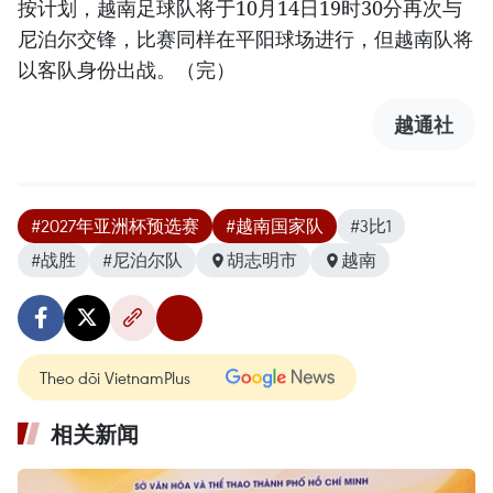
按计划，越南足球队将于10月14日19时30分再次与
尼泊尔交锋，比赛同样在平阳球场进行，但越南队将
以客队身份出战。（完）
越通社
#2027年亚洲杯预选赛
#越南国家队
#3比1
#战胜
#尼泊尔队
胡志明市
越南
Theo dõi VietnamPlus
相关新闻