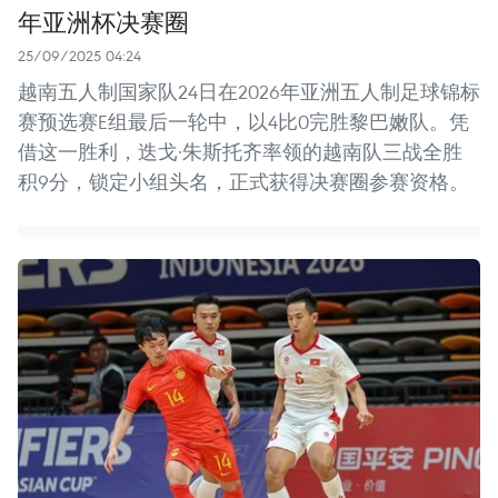
年亚洲杯决赛圈
25/09/2025 04:24
越南五人制国家队24日在2026年亚洲五人制足球锦标
赛预选赛E组最后一轮中，以4比0完胜黎巴嫩队。凭
借这一胜利，迭戈·朱斯托齐率领的越南队三战全胜
积9分，锁定小组头名，正式获得决赛圈参赛资格。