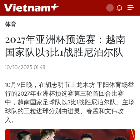
体育
2027年亚洲杯预选赛：越南
国家队以3比1战胜尼泊尔队
10/10/2025 01:48
10月9日晚，在胡志明市土龙木坊 平阳体育场举
行的2027年亚洲杯预选赛第三轮首回合比赛
中，越南国家足球队以3比1战胜尼泊尔队。主场
球队的三粒进球分别由进灵、春孟和文伟攻
入。