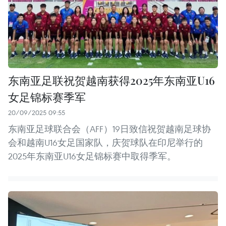
东南亚足联祝贺越南获得2025年东南亚U16
女足锦标赛季军
20/09/2025 09:55
东南亚足球联合会（AFF）19日致信祝贺越南足球协
会和越南U16女足国家队，庆贺球队在印尼举行的
2025年东南亚U16女足锦标赛中取得季军。