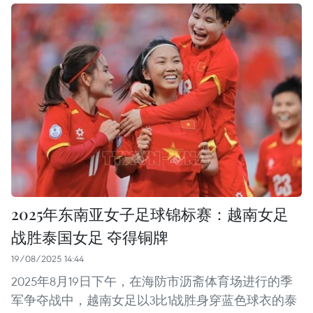
2025年东南亚女子足球锦标赛：越南女足
战胜泰国女足 夺得铜牌
19/08/2025 14:44
2025年8月19日下午，在海防市沥斋体育场进行的季
军争夺战中，越南女足以3比1战胜身穿蓝色球衣的泰