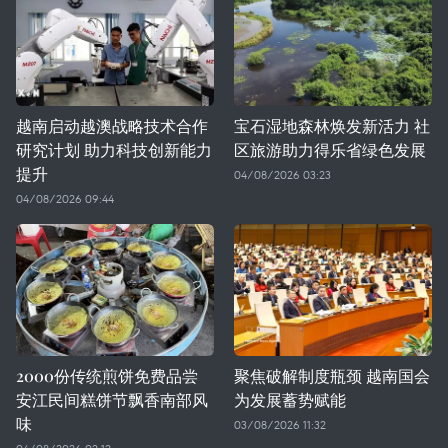
越南启动越澳战略技术合作
宝石湿地森林焕发新活力 社
研究计划 助力科技创新能力
区旅游助力得乐省绿色发展
提升
04/08/2026 03:23
04/08/2026 09:44
2000份传统煎饼免费品尝
聚焦破解制度瓶颈 越南国会
安江民间糕饼节飘香南部风
为发展蓄势赋能
味
03/08/2026 11:32