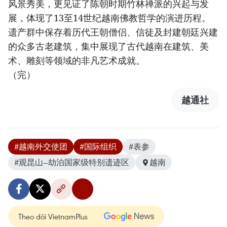
风景秀美，更见证了陈朝时期竹林禅派的兴起与发
展，体现了13至14世纪越南佛教哲学的演进历程。
遗产群中保存着历代王朝僧侣、信徒及封建朝廷兴建
的众多古老建筑，集中展现了古代越南在建筑、美
术、雕刻等领域的非凡艺术成就。
（完）
越通社
#越南外交使团
#国际组织
#表参
#观昆山—劫泊国家级特别遗迹区
越南
Theo dõi VietnamPlus