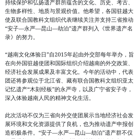
持续保护和弘扬遗产群所蕴含的文化、历史、考古、
生物多样性、地质与景观价值。他希望，各国驻越大
使及联合国教科文组织代表继续关注并支持三省推动
“安子—永严—昆山—劫泊”遗产群列入《世界遗产名
录》的努力。
“越南文化体验日”自2015年起由外交部每年举办，旨
在向外国驻越使团和国际组织介绍越南的外交政策、
经济社会发展成果及丰富文化。今年的活动中，代表
团还将参观位于北江省、藏有联合国教科文组织亚太
记忆遗产“木刻经板”的永严寺，以及广宁省安子寺，
深入体验越南人民的精神文化生活。
此次活动不仅为三省向外交使团展示当地经济社会发
展环境和文化资源提供了良机，也为推动遗产申报创
造积极条件。“安子—永严—昆山—劫泊”遗产群不仅