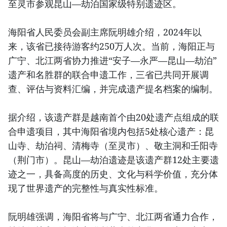
至灵市参观昆山—劫泊国家级特别遗迹区。
海阳省人民委员会副主席阮明雄介绍，2024年以
来，该省已接待游客约250万人次。当前，海阳正与
广宁、北江两省协力推进“安子—永严—昆山—劫泊”
遗产和名胜群的联合申遗工作，三省已共同开展调
查、评估与资料汇编，并完成遗产提名档案的编制。
据介绍，该遗产群是越南首个由20处遗产点组成的联
合申遗项目，其中海阳省境内包括5处核心遗产：昆
山寺、劫泊祠、清梅寺（至灵市）、敬主洞和壬阳寺
（荆门市）。昆山—劫泊遗迹是该遗产群12处主要遗
迹之一，具备高度的历史、文化与科学价值，充分体
现了世界遗产的完整性与真实性标准。
阮明雄强调，海阳省将与广宁、北江两省通力合作，