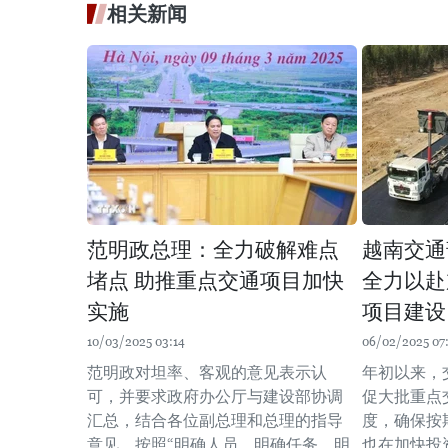
相关新闻
范明政总理：全力破解难点
越南交通
堵点 助推重点交通项目加快
全力以赴
实施
项目建设
10/03/2025 03:14
06/02/2025 07
范明政对坦率、客观的意见表示认
年初以来，
可，并要求政府办公厅与建设部协调
促大批重点
汇总，结合各位副总理和总理的指导
度，确保按
意见，按照“明确人员、明确任务、明
也在加快投