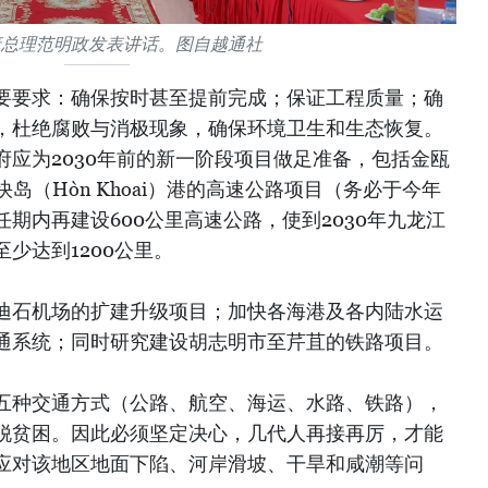
府总理范明政发表讲话。图自越通社
要要求：确保按时甚至提前完成；保证工程质量；确
，杜绝腐败与消极现象，确保环境卫生和生态恢复。
应为2030年前的新一阶段项目做足准备，包括金瓯
快岛（Hòn Khoai）港的高速公路项目（务必于今年
期内再建设600公里高速公路，使到2030年九龙江
少达到1200公里。
迪石机场的扩建升级项目；加快各海港及各内陆水运
通系统；同时研究建设胡志明市至芹苴的铁路项目。
五种交通方式（公路、航空、海运、水路、铁路），
脱贫困。因此必须坚定决心，几代人再接再厉，才能
应对该地区地面下陷、河岸滑坡、干旱和咸潮等问