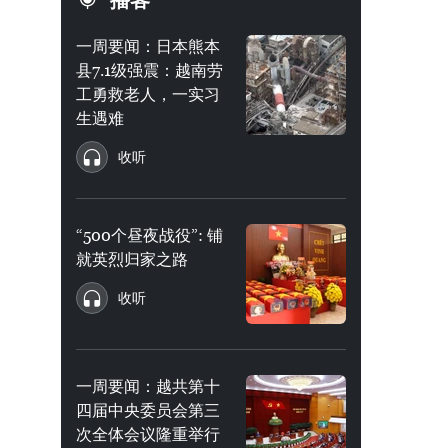
播客
一周要闻：日本熊本
县7.1级强震：越南劳
工勇救老人，一实习
生遇难
收听
“500个昼夜战役”: 铺
就英烈归家之路
收听
一周要闻：越共第十
四届中央委员会第三
次全体会议隆重举行