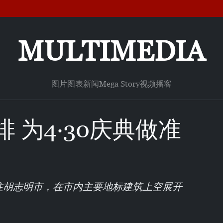
MULTIMEDIA
图片
图表新闻
Mega Story
视频
播客
 为4·30庆典做准
往胡志明市，在市内主要地标建筑上空展开