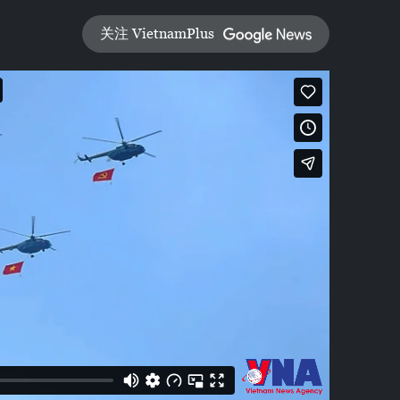
关注 VietnamPlus