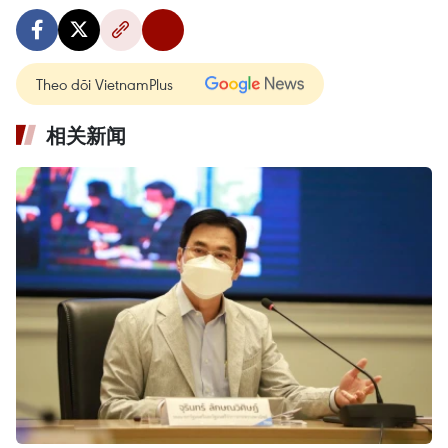
Theo dõi VietnamPlus
相关新闻