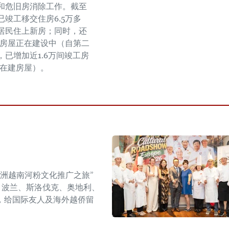
和危旧房消除工作。截至
已竣工移交住房6.5万多
居民住上新房；同时，还
多间房屋正在建设中（自第二
，已增加近1.6万间竣工房
间在建房屋）。
年欧洲越南河粉文化推广之旅”
6）在捷克、波兰、斯洛伐克、奥地利、
，给国际友人及海外越侨留