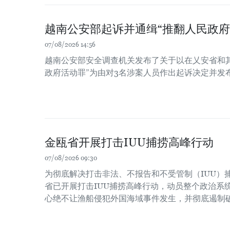
越南公安部起诉并通缉“推翻人民政府
07/08/2026 14:56
越南公安部安全调查机关发布了关于以在乂安省和
政府活动罪”为由对3名涉案人员作出起诉决定并发
金瓯省开展打击IUU捕捞高峰行动
07/08/2026 09:30
为彻底解决打击非法、不报告和不受管制（IUU）
省已开展打击IUU捕捞高峰行动，动员整个政治系
心绝不让渔船侵犯外国海域事件发生，并彻底遏制