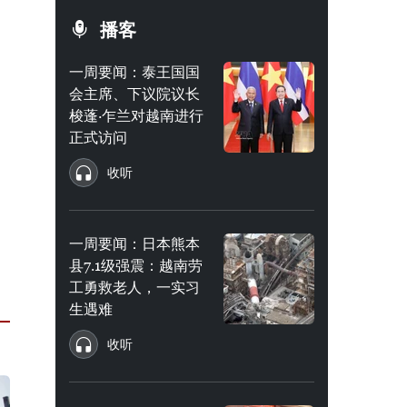
播客
一周要闻：泰王国国
会主席、下议院议长
梭蓬·乍兰对越南进行
正式访问
收听
一周要闻：日本熊本
县7.1级强震：越南劳
工勇救老人，一实习
生遇难
收听