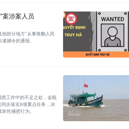
”案涉案人员
其他部分地方“从事推翻人民
布逮捕令的通报。
捕捞工作中的不足之处，金瓯
统同步落实8项重点任务，决
破坏性捕捞行为。