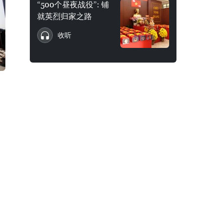
“500个昼夜战役”: 铺
就英烈归家之路
收听
，
。