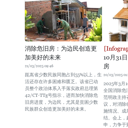
消除危旧房：为边民创造更
加美好的未来
10月3
房
21/03/2025 09:46
崑嵩省少数民族同胞占到55%以上，生
20/03/2025 01:
活还存在许多困难和匮乏。该省已动
2025年3
员整个政治体系入手落实政府总理第
全国消除危
42/CT-TTg号指示，进而加快消除危
范明政主持
旧房进度，为边民，尤其是贫困少数
议，对消除
民族群众创造更加美好的未来。
施情况、成
结。会上，
申，力争于到