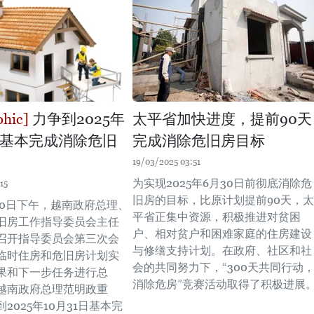
力争到2025年
太平省加快进度，提前90天
1日基本完成消除危旧
完成消除危旧房目标
19/03/2025 03:51
为实现2025年6月30日前彻底消除危
15
旧房的目标，比原计划提前90天，太
月10日下午，越南政府总理、
平省正集中资源，积极推进对贫困
旧房工作指导委员会主任
户、相对贫户和困难家庭的住房建设
召开指导委员会第三次会
与修缮支持计划。在政府、社区和社
临时住房和危旧房计划实
会的共同努力下，“300天共同行动
果和下一步任务进行总
消除危房”竞赛活动取得了积极进展
越南政府总理范明政重
2025年10月31日基本完