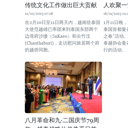
传统文化工作做出巨大贡献
人欢聚一
12/02/2025 07:06
16/01/2025 01:
在2月10日至11日两天内，越南驻泰国
1月11日
大使范越雄已率团来到泰国东部两个
泰国首都曼谷
边境府沙缴（SaKaeo）和尖竹汶
之春”活动
(Chanthaburi)，走访慰问旅居两个府
泰越协会曼
的越侨同胞。
行的活动。
八月革命和九·二国庆节79周