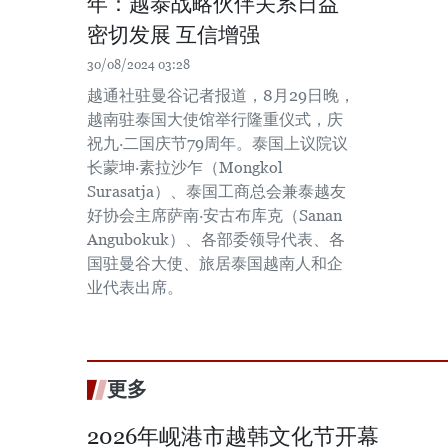
年：越泰战略伙伴关系日益
密切发展 互信增强
30/08/2024 03:28
越通社驻曼谷记者报道，8月29日晚，
越南驻泰国大使馆举行隆重仪式，庆
祝九·二国庆节79周年。泰国上议院议
长蒙坤·素拉沙乍（Mongkol
Surasatja）、泰国工商总会兼泰越友
好协会主席萨南·安古布库克（Sanan
Angubokuk）、各部委领导代表、各
国驻曼谷大使、旅居泰国越南人和企
业代表出席。
更多
2026年岘港市越韩文化节开幕