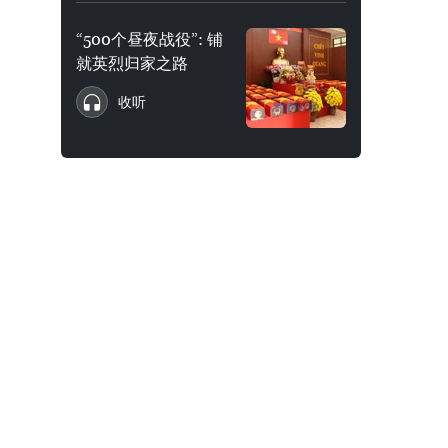
“500个昼夜战役”: 铺
就英烈归家之路
收听