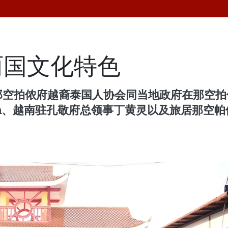
两国文化特色
，那空拍侬府越裔泰国人协会同当地政府在那空
twarakon、越南驻孔敬府总领事丁黄灵以及旅居