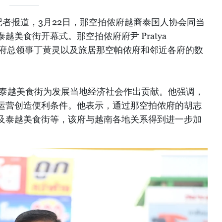
者报道，3月22日，那空拍侬府越裔泰国人协会同当
美食街开幕式。那空拍侬府府尹 Pratya
南驻孔敬府总领事丁黄灵以及旅居那空帕侬府和邻近各府的数
kon表示，泰越美食街为发展当地经济社会作出贡献。他强调，
运营创造便利条件。他表示，通过那空拍侬府的胡志
及泰越美食街等，该府与越南各地关系得到进一步加