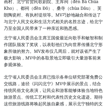
画村、北宁官贺民歌剧院、主库祠（đền Bà Chúa
Kho）、都祠（đền Đô）、桑寺（chùa Dâu）、芙
朗陶瓷村、有执村堤坝等。MV巧妙地融合和传达了
与北宁人民文化和生活方式相关的名胜古迹，给北宁
乃至全国人民带来了一种亲近和熟悉感。
北宁省人民委员会主席王国俊最近向歌手和敏智和制
作团队颁发了奖状，以表彰他们为向世界传播北宁形
象所做的努力。MV发布仅几周后，就对该省产生了
极大影响，MV中的各取景地立即吸引大量游客前来
参观体验。
北宁省人民委员会主席已指示各单位研究部署免费公
交线路，途径《闪闪北宁》MV中展示的景点，结合
传统民俗文化表演，让民众和游客能够体验当地特色
旅游景点、传统工艺村和代表性历史文化遗迹。期待
这些旅游线路将唤起民族自豪感，展示北宁独特的文