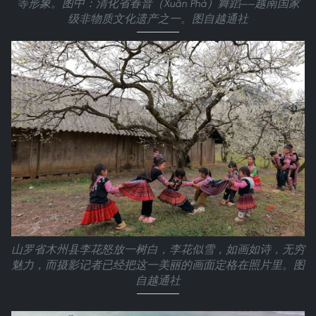
等形象。图中：清化省春普（Xuân Phả）舞蹈——越南国家
级非物质文化遗产之一。图自越通社
山罗省木州县李花怒放一树白，李花似雪，如画如诗，无穷
魅力，而摄影记者已经把这一美丽的画面定格在照片里。图
自越通社