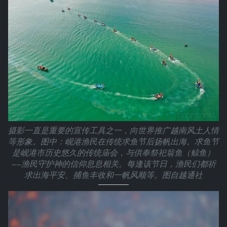
摄影一直是重要的宣传工具之一，向世界推广越南风土人情
等形象。图中：岘港渔民在传统求鱼节后扬帆出海。求鱼节
是岘港市历史悠久的传统庙会，与供奉祭祀翁鱼（鲸鱼）
——渔民守护神的信仰息息相关。每逢该节日，渔民们都祈
求出海平安、捕鱼丰收和一帆风顺等。图自越通社