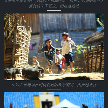
兴安省美豪县安仁乡贫村的居民传承、保护并弘扬酿黄豆大
酱传统手工艺业。图自越通社
山区儿童与朋友们玩耍时的欢乐瞬间。图自越通社