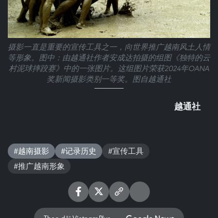
摄影一直是重要的宣传工具之一，向世界推广越南风土人情
等形象。图中：由越通社作者安成达拍摄的组图《独特的云
村泥球摔跤赛》中的一张图片。这组图片荣获2024年OANA
奖新闻摄影类别一等奖。图自越通社
越通社
#越南摄影
#记录历史
#宣传工具
#推广越南形象