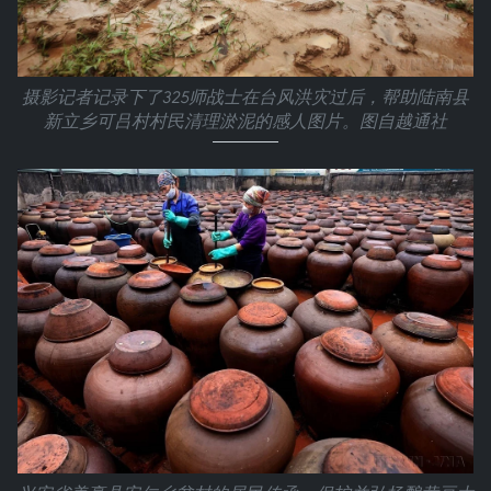
摄影记者记录下了325师战士在台风洪灾过后，帮助陆南县
新立乡可吕村村民清理淤泥的感人图片。图自越通社