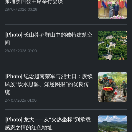
柬埔寨国会主席举行会谈
28/07/2026 03:28
长山莽莽群山中的独特建筑空
间
28/07/2026 01:00
纪念越南荣军与烈士日：赓续
民族“饮水思源、知恩图报”的优良传
统
27/07/2026 01:00
龙大——从“火热坐标”到承载
感恩之情的红色地址