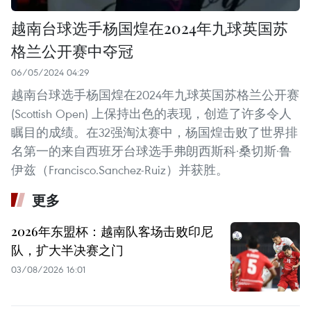
越南台球选手杨国煌在2024年九球英国苏
格兰公开赛中夺冠
06/05/2024 04:29
越南台球选手杨国煌在2024年九球英国苏格兰公开赛
(Scottish Open) 上保持出色的表现，创造了许多令人
瞩目的成绩。在32强淘汰赛中，杨国煌击败了世界排
名第一的来自西班牙台球选手弗朗西斯科·桑切斯·鲁
伊兹（Francisco.Sanchez-Ruiz）并获胜。
更多
2026年东盟杯：越南队客场击败印尼
队，扩大半决赛之门
03/08/2026 16:01