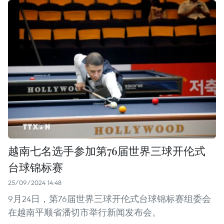
越南七名选手参加第76届世界三球开伦式
台球锦标赛
25/09/2024 14:48
9月24日，第76届世界三球开伦式台球锦标赛组委会
在越南平顺省潘切市举行新闻发布会。