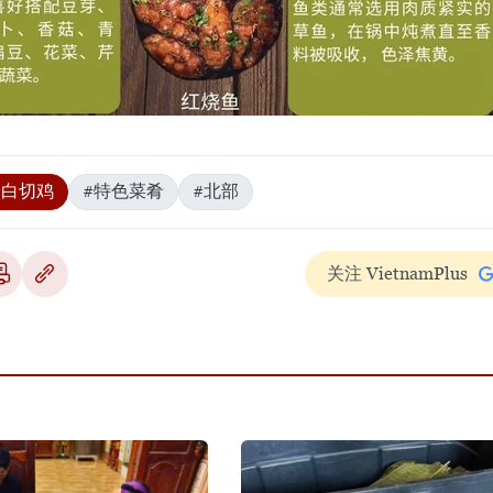
#白切鸡
#特色菜肴
#北部
关注 VietnamPlus