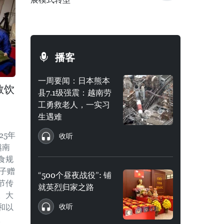
播客
一周要闻：日本熊本
教饮
县7.1级强震：越南劳
工勇救老人，一实习
生遇难
25年
收听
越南
食规
粽子赠
“500个昼夜战役”: 铺
节传
就英烈归家之路
。大
和以
收听
。