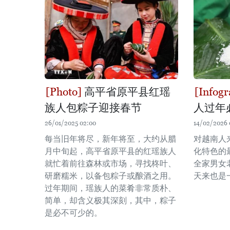
高平省原平县红瑶
族人包粽子迎接春节
人过年
26/01/2025 02:00
14/02/2026 
每当旧年将尽，新年将至，大约从腊
对越南人
月中旬起，高平省原平县的红瑶族人
化特色的
就忙着前往森林或市场，寻找柊叶、
全家男女
研磨糯米，以备包粽子或酿酒之用。
天来也是
过年期间，瑶族人的菜肴非常质朴、
简单，却含义极其深刻，其中，粽子
是必不可少的。