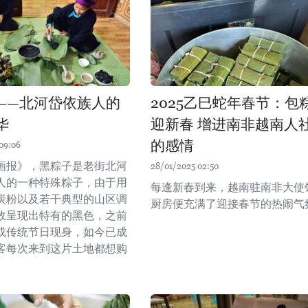
——北河岱依族人的
2025乙巳蛇年春节：包
华
迎新春 增进南非越南人
的感情
09:06
画报》，黑粽子是老街北河
28/01/2025 02:50
人的一种特殊粽子，由于用
每逢新春到来，越南驻南非大使
炭粉以及若干典型的山区调
厨房便充满了迎接春节的热闹气
故呈现出特有的黑色，之前
或传统节日现身，如今已成
客每次来到这片土地都想购
。