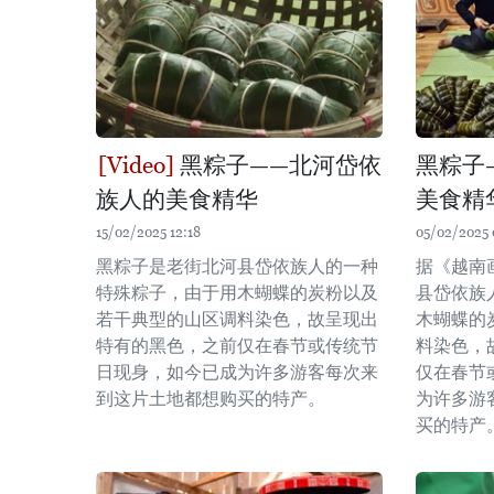
黑粽子——北河岱依
黑粽子
族人的美食精华
美食精
15/02/2025 12:18
05/02/2025 
黑粽子是老街北河县岱依族人的一种
据《越南
特殊粽子，由于用木蝴蝶的炭粉以及
县岱依族
若干典型的山区调料染色，故呈现出
木蝴蝶的
特有的黑色，之前仅在春节或传统节
料染色，
日现身，如今已成为许多游客每次来
仅在春节
到这片土地都想购买的特产。
为许多游
买的特产