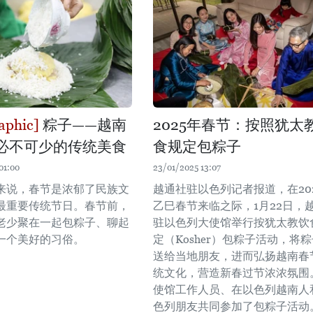
粽子——越南
2025年春节：按照犹太
必不可少的传统美食
食规定包粽子
01:00
23/01/2025 13:07
来说，春节是浓郁了民族文
越通社驻以色列记者报道，在20
最重要传统节日。春节前，
乙巳春节来临之际，1月22日，
老少聚在一起包粽子、聊起
驻以色列大使馆举行按犹太教饮
一个美好的习俗。
定（Kosher）包粽子活动，将
送给当地朋友，进而弘扬越南春
统文化，营造新春过节浓浓氛围
使馆工作人员、在以色列越南人
色列朋友共同参加了包粽子活动