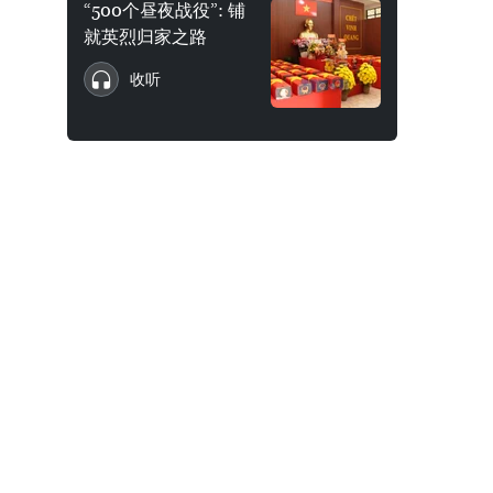
“500个昼夜战役”: 铺
就英烈归家之路
收听