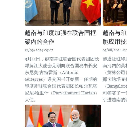
越南与印度加强在联合国框
越南与印
架内的合作
胞应用技
12/09/2024 09:07
05/08/2024 12
9月11日，越南常驻联合国代表团团长
越通社驻印
邓黄江大使会见刚向联合国秘书长安
南河内的黄
东尼奥·古特雷斯（Antonio
（黄林公司
Guterres）递交国书开始新一任期的
部卡纳塔克邦
印度常驻联合国代表团团长帕尔瓦塔
（Bangalor
尼尼·哈里什（Parvathaneni Harish）
司签署了一
大使。
引进越南的谅