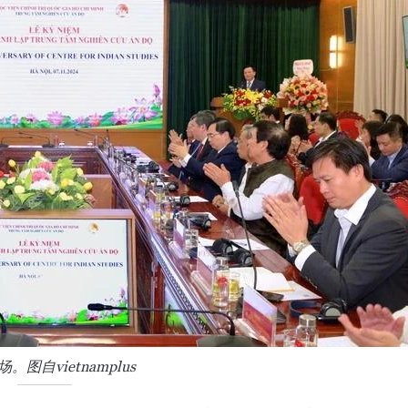
。图自vietnamplus