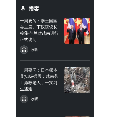
播客
一周要闻：泰王国国
会主席、下议院议长
梭蓬·乍兰对越南进行
正式访问
收听
一周要闻：日本熊本
县7.1级强震：越南劳
工勇救老人，一实习
生遇难
收听