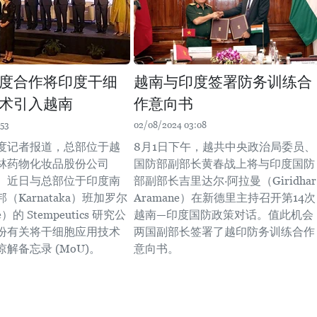
度合作将印度干细
越南与印度签署防务训练合
术引入越南
作意向书
:53
02/08/2024 03:08
度记者报道，总部位于越
8月1日下午，越共中央政治局委员、
林药物化妆品股份公司
国防部副部长黄春战上将与印度国防
）近日与总部位于印度南
部副部长吉里达尔·阿拉曼（Giridhar
（Karnataka）班加罗尔
Aramane）在新德里主持召开第14次
e）的 Stempeutics 研究公
越南—印度国防政策对话。值此机会
份有关将干细胞应用技术
两国副部长签署了越印防务训练合作
解备忘录 (MoU)。
意向书。