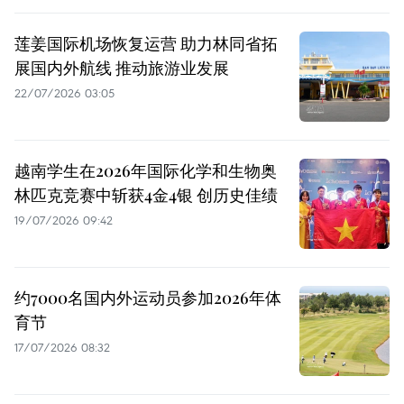
莲姜国际机场恢复运营 助力林同省拓
展国内外航线 推动旅游业发展
22/07/2026 03:05
越南学生在2026年国际化学和生物奥
林匹克竞赛中斩获4金4银 创历史佳绩
19/07/2026 09:42
约7000名国内外运动员参加2026年体
育节
17/07/2026 08:32