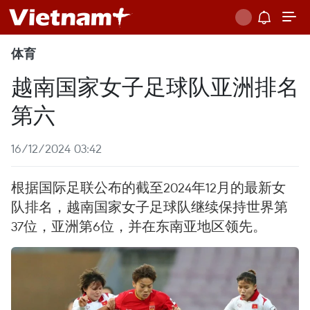
体育
越南国家女子足球队亚洲排名
第六
16/12/2024 03:42
根据国际足联公布的截至2024年12月的最新女
队排名，越南国家女子足球队继续保持世界第
37位，亚洲第6位，并在东南亚地区领先。