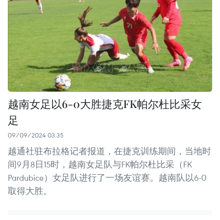
越南女足以6-0大胜捷克FK帕尔杜比采女
足
09/09/2024 03:35
越通社驻布拉格记者报道，在捷克训练期间，当地时
间9月8日15时，越南女足队与FK帕尔杜比采（FK
Pardubice）女足队进行了一场友谊赛。越南队以6-0
取得大胜。