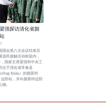
梁强探访清化省捌
站
17
届国会第八次会议结束后
展选民接触活动框架内，
下午，国家主席梁强和中央工
访位于清化省常春县
hường Xuân）的捌莫特
ọt）边防站，并向捌莫特边防
礼物。