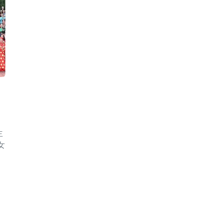
主
女
。