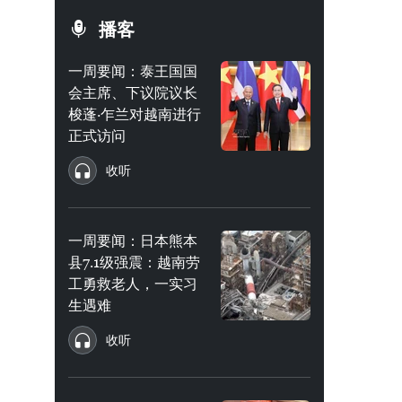
播客
一周要闻：泰王国国
会主席、下议院议长
梭蓬·乍兰对越南进行
正式访问
收听
一周要闻：日本熊本
县7.1级强震：越南劳
工勇救老人，一实习
生遇难
收听