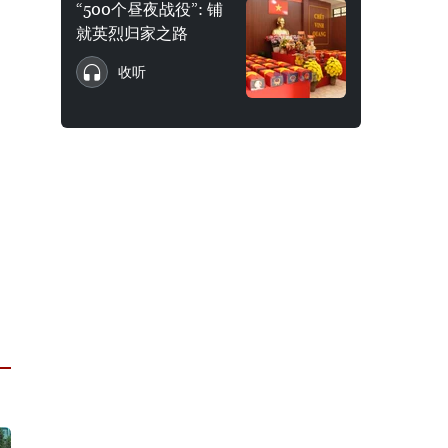
“500个昼夜战役”: 铺
就英烈归家之路
收听