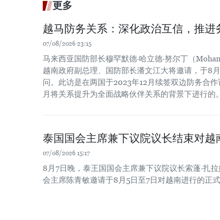
更多
越马防务关系：深化政治互信，推进
07/08/2026 23:15
马来西亚国防部长穆罕默德·哈立德·努尔丁（Mohamed Kh
越南政府副总理、国防部长潘文江大将邀请，于8月
问。此访是在两国于2023年12月续签双边防务合作谅
月将关系提升为全面战略伙伴关系的背景下进行的
泰国国会主席兼下议院议长结束对越
07/08/2026 15:17
8月7日晚，泰王国国会主席兼下议院议长索蓬·扎
会主席陈青敏邀请于8月5日至7日对越南进行的正