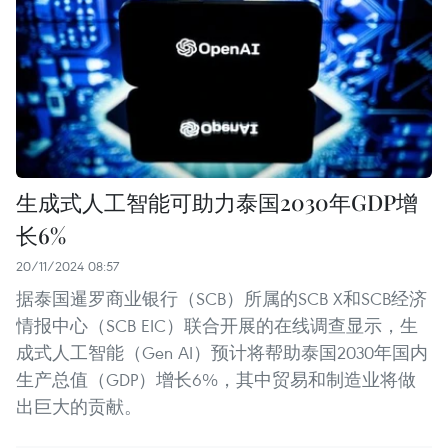
生成式人工智能可助力泰国2030年GDP增
长6%
20/11/2024 08:57
据泰国暹罗商业银行（SCB）所属的SCB X和SCB经济
情报中心（SCB EIC）联合开展的在线调查显示，生
成式人工智能（Gen AI）预计将帮助泰国2030年国内
生产总值（GDP）增长6%，其中贸易和制造业将做
出巨大的贡献。