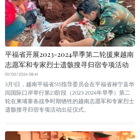
平福省开展2023-2024旱季第二轮援柬越南
志愿军和专家烈士遗骸搜寻归宿专项活动
01/03/2024 08:41
3月1日，越南平福省515指导委员会在平福省禄宁县华
闾国际口岸举行第23阶段（2023-2024年旱季）第二
轮在柬埔寨各战争时期牺牲的越南志愿军和专家烈士
遗骸搜寻归宿专项活动出征仪式。