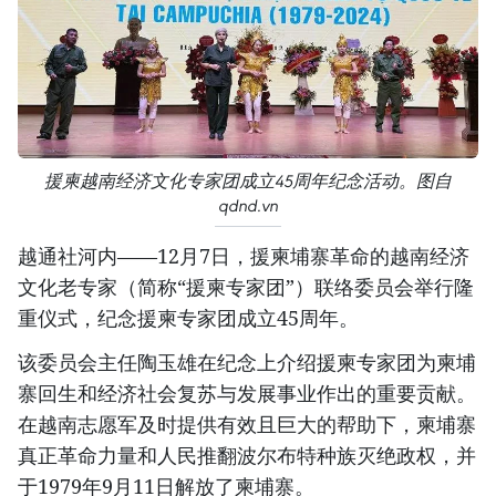
援柬越南经济文化专家团成立45周年纪念活动。图自
qdnd.vn
越通社河内——12月7日，援柬埔寨革命的越南经济
文化老专家（简称“援柬专家团”）联络委员会举行隆
重仪式，纪念援柬专家团成立45周年。
该委员会主任陶玉雄在纪念上介绍援柬专家团为柬埔
寨回生和经济社会复苏与发展事业作出的重要贡献。
在越南志愿军及时提供有效且巨大的帮助下，柬埔寨
真正革命力量和人民推翻波尔布特种族灭绝政权，并
于1979年9月11日解放了柬埔寨。