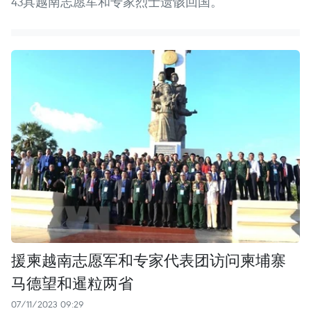
43具越南志愿军和专家烈士遗骸回国。
援柬越南志愿军和专家代表团访问柬埔寨
马德望和暹粒两省
07/11/2023 09:29