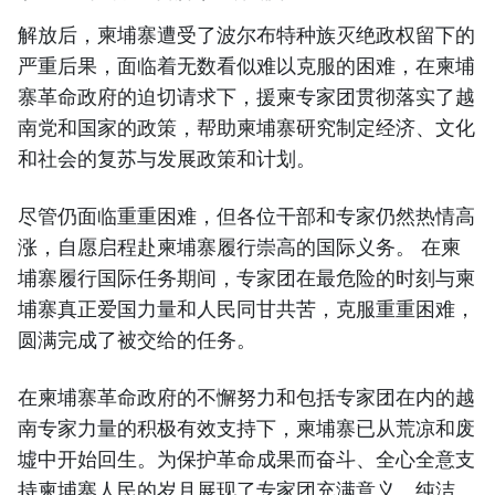
解放后，柬埔寨遭受了波尔布特种族灭绝政权留下的
严重后果，面临着无数看似难以克服的困难，在柬埔
寨革命政府的迫切请求下，援柬专家团贯彻落实了越
南党和国家的政策，帮助柬埔寨研究制定经济、文化
和社会的复苏与发展政策和计划。
尽管仍面临重重困难，但各位干部和专家仍然热情高
涨，自愿启程赴柬埔寨履行崇高的国际义务。 在柬
埔寨履行国际任务期间，专家团在最危险的时刻与柬
埔寨真正爱国力量和人民同甘共苦，克服重重困难，
圆满完成了被交给的任务。
在柬埔寨革命政府的不懈努力和包括专家团在内的越
南专家力量的积极有效支持下，柬埔寨已从荒凉和废
墟中开始回生。为保护革命成果而奋斗、全心全意支
持柬埔寨人民的岁月展现了专家团充满意义、纯洁、