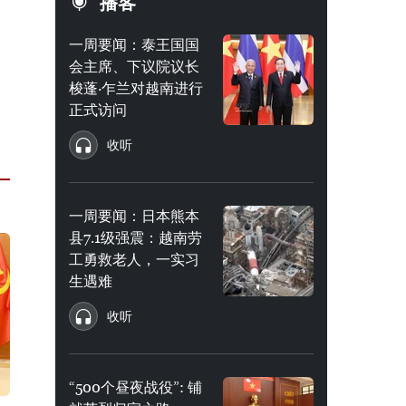
播客
一周要闻：泰王国国
会主席、下议院议长
梭蓬·乍兰对越南进行
正式访问
收听
一周要闻：日本熊本
县7.1级强震：越南劳
工勇救老人，一实习
生遇难
收听
“500个昼夜战役”: 铺