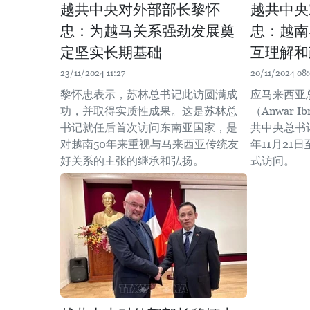
越共中央对外部部长黎怀
越共中央
忠：为越马关系强劲发展奠
忠：越南
定坚实长期基础
互理解和
23/11/2024 11:27
20/11/2024 08
黎怀忠表示，苏林总书记此访圆满成
应马来西亚
功，并取得实质性成果。这是苏林总
（Anwar 
书记就任后首次访问东南亚国家，是
共中央总书
对越南50年来重视与马来西亚传统友
年11月21
好关系的主张的继承和弘扬。
式访问。