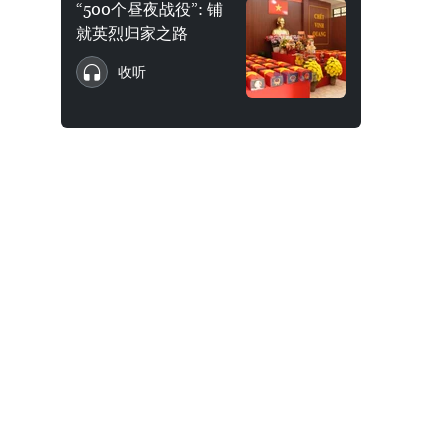
“500个昼夜战役”: 铺
就英烈归家之路
收听