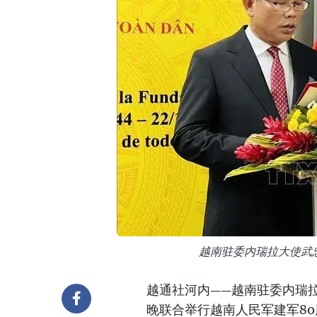
越南驻委内瑞拉大使武
越通社河内——越南驻委内瑞拉
晚联合举行越南人民军建军80周年