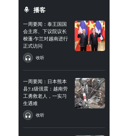
播客
一周要闻：泰王国国
会主席、下议院议长
梭蓬·乍兰对越南进行
正式访问
收听
一周要闻：日本熊本
县7.1级强震：越南劳
工勇救老人，一实习
生遇难
收听