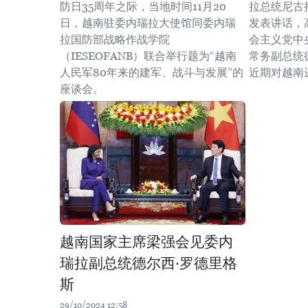
防日35周年之际，当地时间11月20
拉总统尼古
日，越南驻委内瑞拉大使馆同委内瑞
发表讲话，
拉国防部战略作战学院
会主义党中
（IESEOFANB）联合举行题为“越南
常务副总统
人民军80年来的建军、战斗与发展”的
近期对越南
座谈会。
越南国家主席梁强会见委内
瑞拉副总统德尔西·罗德里格
斯
29/10/2024 12:58