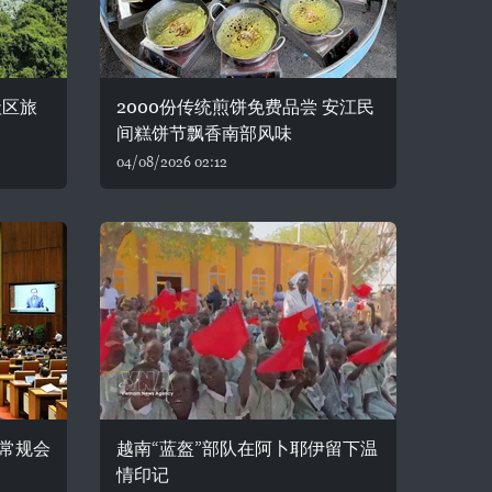
社区旅
2000份传统煎饼免费品尝 安江民
间糕饼节飘香南部风味
04/08/2026 02:12
常规会
越南“蓝盔”部队在阿卜耶伊留下温
情印记