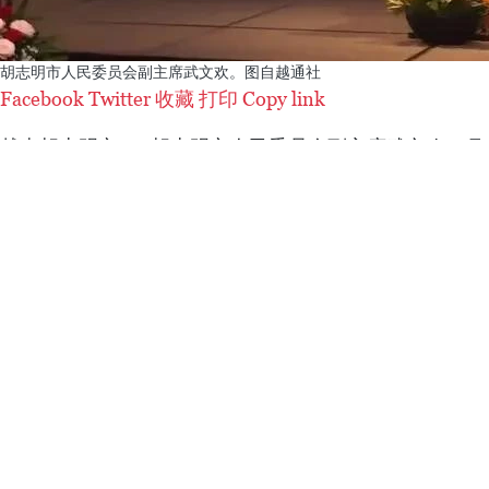
胡志明市人民委员会副主席武文欢。图自越通社
Facebook
Twitter
收藏
打印
Copy link
越南胡志明市——胡志明市人民委员会副主席武文欢12月2
Adulyadej）诞辰日和泰国父亲节等庆祝活动上发
信，基于团结和合作精神，两国将继续战胜各种困难，
武文欢表示高兴地看到，2024年，越南与泰国关系，
持续发展。此外，文化、旅游、教育等的交流活动已为
武文欢表示，目前泰国是胡志明市，特别是贸易、投资
解和密切关系。胡志明市高度评价旅居该市泰国人的贡
泰国驻胡志明市总领事维拉卡·穆迪塔蓬（Wiraka Mo
流等领域合作等的基础上建立的。