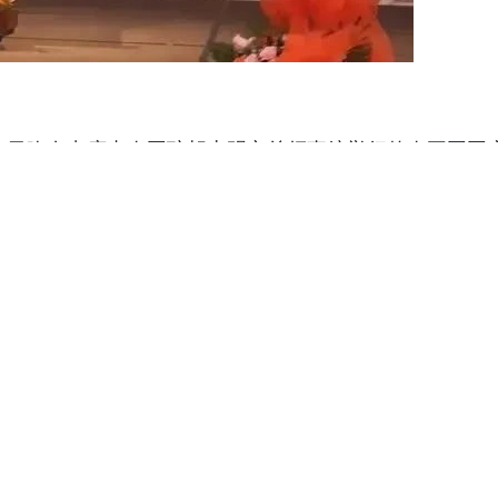
日晚在出席由泰国驻胡志明市总领事馆举行的泰王国国庆日、
表讲话时强调，胡志明市承诺将继续发挥好桥梁纽带作用，
一道把握机会，取得更大的成就。
尤其是在经贸、物流、能源安全和应对气候变化等领域的
两国人民之间的合作注入动力。这些进展证明两国一道建
、文化和旅游等领域的重要伙伴。泰国在胡志明市举行的
献，相信该关系将继续得到巩固和发展。
odhitaporn）在庆祝活动上发表讲话时认为，越南与