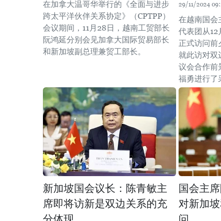
在加拿大温哥华举行的《全面与进步
29/11/2024 09:
跨太平洋伙伴关系协定》（CPTPP）
在越南国会
会议期间，11月28日，越南工贸部长
代表团从12
阮鸿延分别会见加拿大国际贸易部长
正式访问前
和新加坡副总理兼贸工部长。 ​
就此访对双
议会合作前
福勇进行了
新加坡国会议长：陈青敏主
国会主席
席即将访新是双边关系的充
对新加坡
分体现
问