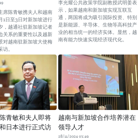
李光耀公共政策学院副教授武明姜表
19
示，如果越南和新加坡实现互联互
主席陈青敏携夫人和越南
通，两国将成为吸引国际投资、特别
月1日至3日对新加坡进行
是新能源、半导体、生物等高科技产
夕，越通社驻新加坡记者
业的相当统一的经济实体。显然，越
边关系的重要性以及越新
南有能力快速实现经济现代化。
景对越南驻新加坡大使梅
采访。
陈青敏和夫人即将
越南与新加坡合作培养潜在
和日本进行正式访
领导人才
28/11/2024 03:49