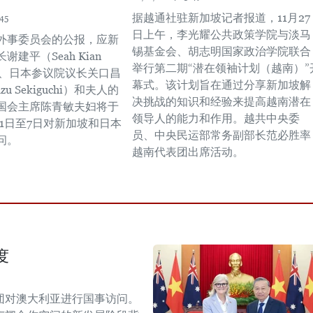
据越通社驻新加坡记者报道，11月27
45
日上午，李光耀公共政策学院与淡马
外事委员会的公报，应新
锡基金会、胡志明国家政治学院联合
建平（Seah Kian
举行第二期“潜在领袖计划（越南）”
夫妇、日本参议院议长关口昌
幕式。该计划旨在通过分享新加坡解
zu Sekiguchi）和夫人的
决挑战的知识和经验来提高越南潜在
国会主席陈青敏夫妇将于
领导人的能力和作用。越共中央委
2月1日至7日对新加坡和日本
员、中央民运部常务副部长范必胜率
问。
越南代表团出席活动。
度
团对澳大利亚进行国事访问。