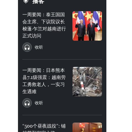
播客
一周要闻：泰王国国
会主席、下议院议长
梭蓬·乍兰对越南进行
正式访问
收听
一周要闻：日本熊本
县7.1级强震：越南劳
工勇救老人，一实习
生遇难
收听
“500个昼夜战役”: 铺