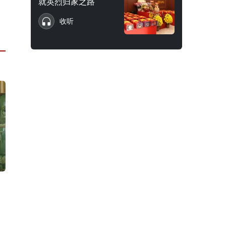
就英烈归家之路
收听