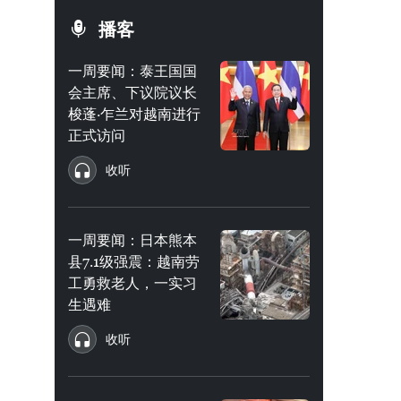
播客
一周要闻：泰王国国
会主席、下议院议长
梭蓬·乍兰对越南进行
正式访问
收听
一周要闻：日本熊本
县7.1级强震：越南劳
工勇救老人，一实习
生遇难
收听