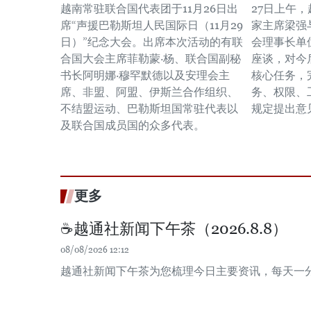
越南常驻联合国代表团于11月26日出
27日上午
席“声援巴勒斯坦人民国际日（11月29
家主席梁强
日）”纪念大会。出席本次活动的有联
会理事长单
合国大会主席菲勒蒙·杨、联合国副秘
座谈，对今
书长阿明娜·穆罕默德以及安理会主
核心任务，
席、非盟、阿盟、伊斯兰合作组织、
务、权限、
不结盟运动、巴勒斯坦国常驻代表以
规定提出意
及联合国成员国的众多代表。
更多
☕️越通社新闻下午茶（2026.8.8）
08/08/2026 12:12
越通社新闻下午茶为您梳理今日主要资讯，每天一