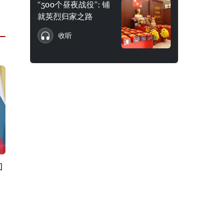
“500个昼夜战役”: 铺
就英烈归家之路
收听
加