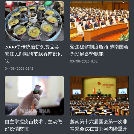
2000份传统煎饼免费品尝
聚焦破解制度瓶颈 越南国会
安江民间糕饼节飘香南部风
为发展蓄势赋能
味
03/08/2026 11:32
04/08/2026 02:12
自主掌握疫苗技术，主动做
越南第十六届国会第一次非
好疫情防控
常规会议在首都河内隆重开