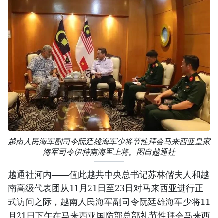
越南人民海军副司令阮廷雄海军少将节性拜会马来西亚皇家
海军司令伊特南海军上将。图自越通社
越通社河内——值此越共中央总书记苏林偕夫人和越
南高级代表团从11月21日至23日对马来西亚进行正
式访问之际，越南人民海军副司令阮廷雄海军少将11
月21日下午在马来西亚国防部总部礼节性拜会马来西