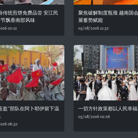
0份传统煎饼免费品尝 安江民
聚焦破解制度瓶颈 越南国
饼节飘香南部风味
展蓄势赋能
026 02:12
03/08/2026 11:32
蓝盔”部队在阿卜耶伊留下温
一切方针政策都以人民幸福
记
03/08/2026 02:26
026 06:32