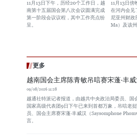
11月13日下午，历经20个工作日，越
11月13日
南第十五届国会第八次会议圆满完成
在河内会见
第一阶段会议议程，其中工作亮点纷
尼亚州财政部
呈。
Ma）及该
更多
越南国会主席陈青敏吊唁赛宋蓬·丰威
09/08/2026 11:28
越通社特派记者报道，由越共中央政治局委员、国
国家高级代表团9日下午已来到首都万象，吊唁老
员、国会主席赛宋蓬·丰威汉（Saysomphone Pho
言。