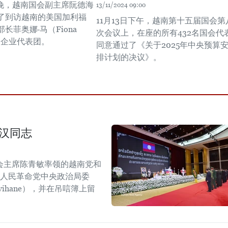
傍晚，越南国会副主席阮德海
13/11/2024 09:00
了到访越南的美国加利福
11月13日下午，越南第十五届国会第
长菲奥娜·马（Fiona
次会议上，在座的所有432名国会代
州企业代表团。
同意通过了《关于2025年中央预算
排计划的决议》。
汉同志
会主席陈青敏率领的越南党和
挝人民革命党中央政治局委
mvihane），并在吊唁簿上留