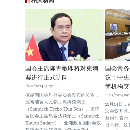
相关新闻
国会主席陈青敏即将对柬埔
国会常务
寨进行正式访问
议：中央
简机构突
18/11/2024 13:07
据越南国会对外委员会发布的公告，
14/11/2024 09:
应柬埔寨人民党主席洪森亲王
11月14日
（Samdech Techo Hun Sen）、柬埔
次会议开幕
寨国会主席昆索达莉亲王（Samdech
幕词时表示，
Khuon Sudary）、亚洲政党国际会议
日举行。这
常委会主席郑义溶（Chung Eui-