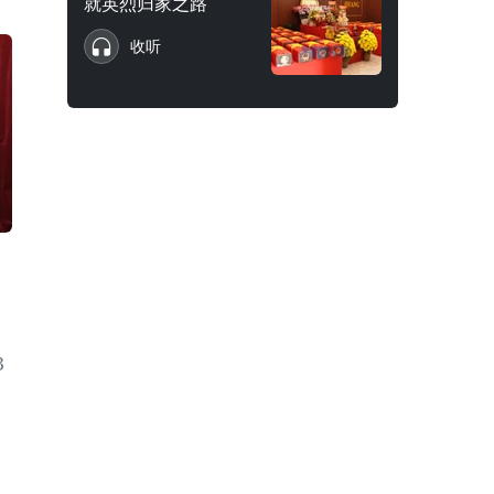
就英烈归家之路
收听
3