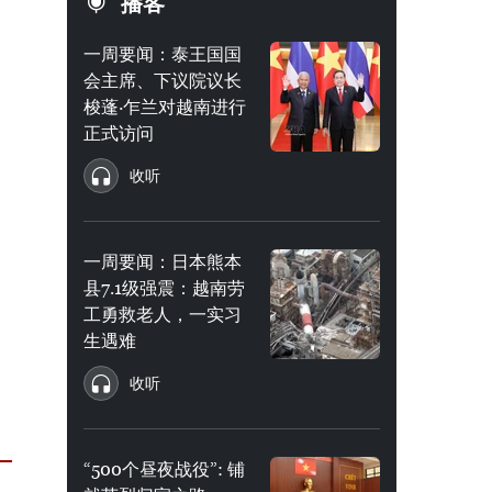
播客
一周要闻：泰王国国
会主席、下议院议长
梭蓬·乍兰对越南进行
正式访问
收听
一周要闻：日本熊本
县7.1级强震：越南劳
工勇救老人，一实习
生遇难
收听
“500个昼夜战役”: 铺