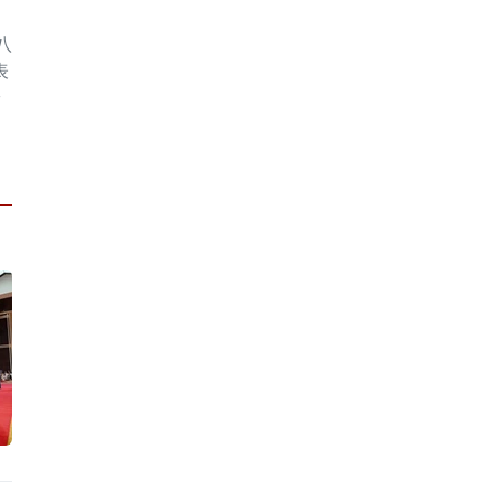
八
表
安