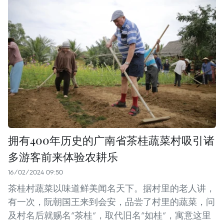
拥有400年历史的广南省茶桂蔬菜村吸引诸
多游客前来体验农耕乐
16/02/2024 09:50
茶桂村蔬菜以味道鲜美闻名天下。据村里的老人讲，
有一次，阮朝国王来到会安，品尝了村里的蔬菜，问
及村名后就赐名“茶桂”，取代旧名“如桂”，寓意这里