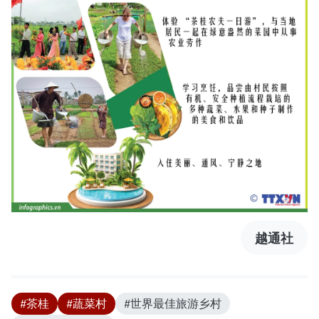
越通社
#茶桂
#蔬菜村
#世界最佳旅游乡村