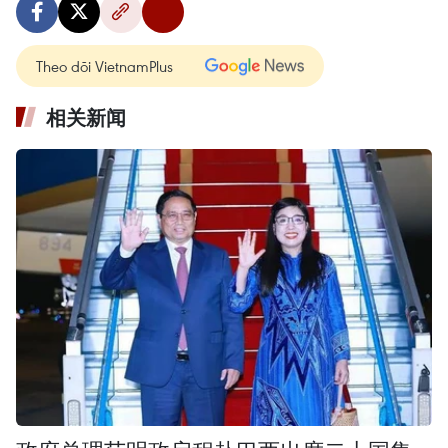
Theo dõi VietnamPlus
相关新闻