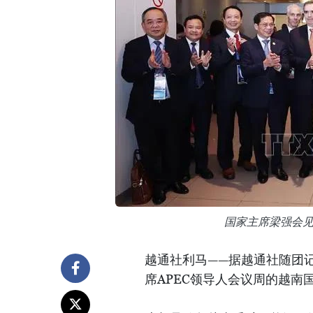
国家主席梁强会
越通社利马——据越通社随团记
席APEC领导人会议周的越