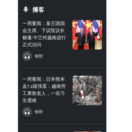
播客
一周要闻：泰王国国
会主席、下议院议长
梭蓬·乍兰对越南进行
正式访问
收听
一周要闻：日本熊本
县7.1级强震：越南劳
工勇救老人，一实习
生遇难
收听