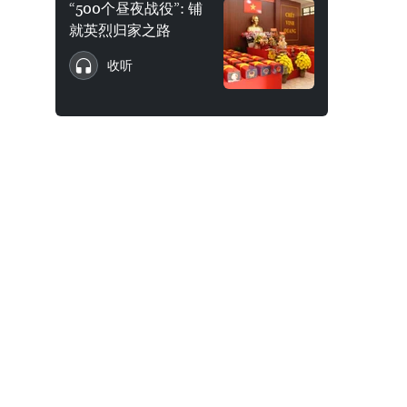
“500个昼夜战役”: 铺
就英烈归家之路
收听