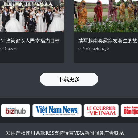
方针政策都以人民幸福为目标
续写越南奥黛焕发新生的故
026 02:26
02/08/2026 11:30
下载更多
知识产权
使用条款
RSS
支持
语言
VNA
新闻服务
广告
联系