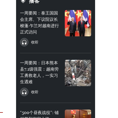
播客
一周要闻：泰王国国
会主席、下议院议长
梭蓬·乍兰对越南进行
正式访问
收听
一周要闻：日本熊本
县7.1级强震：越南劳
工勇救老人，一实习
生遇难
收听
“500个昼夜战役”: 铺