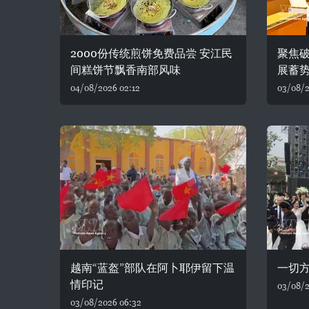
2000份传统煎饼免费品尝 安江民
聚焦破
间糕饼节飘香南部风味
展蓄
04/08/2026 02:12
03/08/2
越南“蓝盔”部队在阿卜耶伊留下温
一切
情印记
03/08/2
03/08/2026 06:32