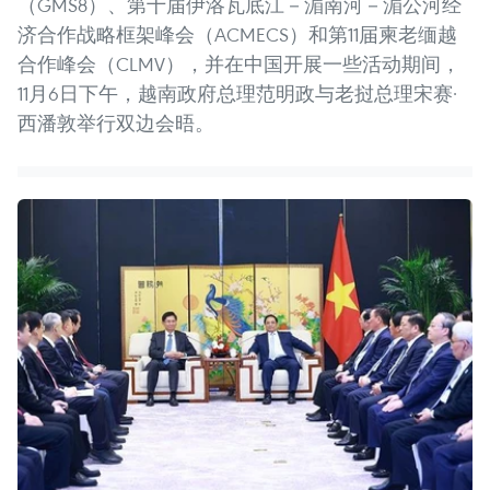
（GMS8）、第十届伊洛瓦底江－湄南河－湄公河经
济合作战略框架峰会（ACMECS）和第11届柬老缅越
合作峰会（CLMV），并在中国开展一些活动期间，
11月6日下午，越南政府总理范明政与老挝总理宋赛·
西潘敦举行双边会晤。