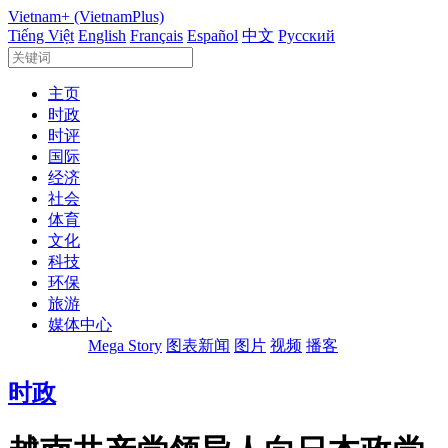
Vietnam+ (VietnamPlus)
Tiếng Việt
English
Français
Español
中文
Русский
主页
时政
时评
国际
经济
社会
体育
文化
科技
环保
旅游
媒体中心
Mega Story
图表新闻
图片
视频
播客
时政