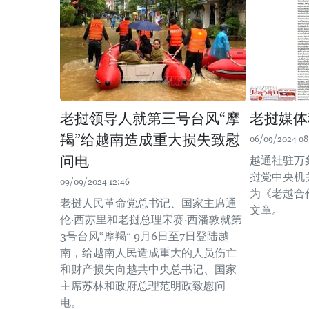
老挝领导人就第三号台风“摩
老挝媒体
羯”给越南造成重大损失致慰
06/09/2024 08
问电
越通社驻万
挝党中央机
09/09/2024 12:46
为《老越合
老挝人民革命党总书记、国家主席通
文章。
伦·西苏里和老挝总理宋赛·西潘敦就第
3号台风“摩羯” 9月6日至7日登陆越
南，给越南人民造成重大的人员伤亡
和财产损失向越共中央总书记、国家
主席苏林和政府总理范明政致慰问
电。