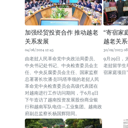
加强经贸投资合作 推动越老
“寄宿家
关系发展
越老关系
04/06/2024 12:45
30/09/2023 08
由老挝人民革命党中央政治局委员、
9月29日
中央书记处书记、中央检查委员会主
老挝留学生举
任、中央反腐委员会主任、国家监察
宿家庭项目
总署署长坎潘·彭玛塔率领的老挝人民
革命党中央检查委员会高级代表团在
对越南进行工作访问期间，于6月4日
下午造访了越南投资发展股份商业银
行和越南军队电信—工业集团。越南政
府副总监察长杨国辉陪同。