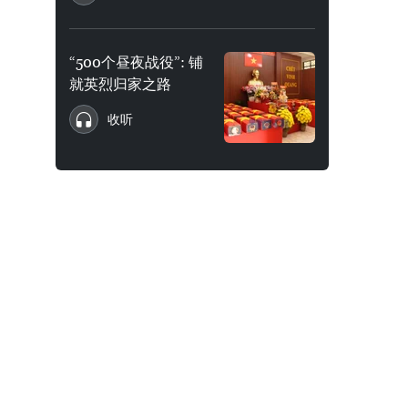
“500个昼夜战役”: 铺
就英烈归家之路
收听