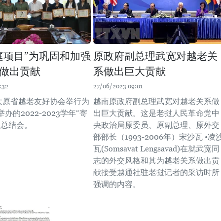
庭项目”为巩固和加强
原政府副总理武宽对越老关
做出贡献
系做出巨大贡献
:32
27/06/2023 09:01
，太原省越老友好协会举行为
越南原政府副总理武宽对越老关系做
办的2022-2023学年“寄
出巨大贡献。这是老挝人民革命党中
”总结会。
央政治局原委员、原副总理、原外交
部部长（1993-2006年）宋沙瓦 •凌
瓦(Somsavat Lengsavad)在就武宽同
志的外交风格和其为越老关系做出贡
献接受越通社驻老挝记者的采访时所
强调的内容。