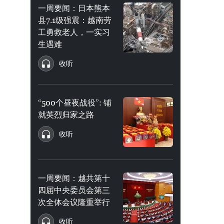
一周要闻：日本熊本
县7.1级强震：越南劳
工勇救老人，一实习
生遇难
收听
“500个昼夜战役”: 铺
就英烈归家之路
收听
一周要闻：越共第十
四届中央委员会第三
次全体会议隆重举行
收听