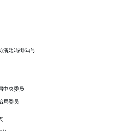
坊潘廷冯街64号
届中央委员
治局委员
表