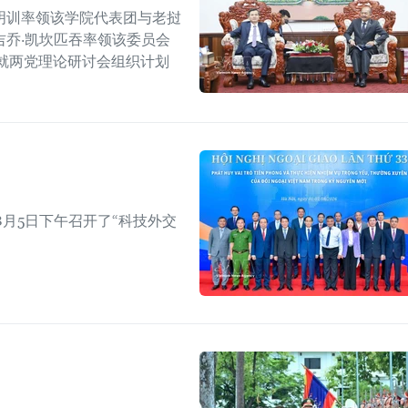
明训率领该学院代表团与老挝
乔·凯坎匹吞率领该委员会
就两党理论研讨会组织计划
月5日下午召开了“科技外交