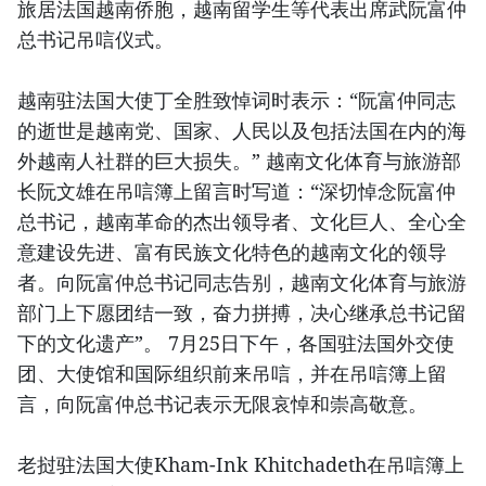
旅居法国越南侨胞，越南留学生等代表出席武阮富仲
总书记吊唁仪式。
越南驻法国大使丁全胜致悼词时表示：“阮富仲同志
的逝世是越南党、国家、人民以及包括法国在内的海
外越南人社群的巨大损失。” 越南文化体育与旅游部
长阮文雄在吊唁簿上留言时写道：“深切悼念阮富仲
总书记，越南革命的杰出领导者、文化巨人、全心全
意建设先进、富有民族文化特色的越南文化的领导
者。向阮富仲总书记同志告别，越南文化体育与旅游
部门上下愿团结一致，奋力拼搏，决心继承总书记留
下的文化遗产”。 7月25日下午，各国驻法国外交使
团、大使馆和国际组织前来吊唁，并在吊唁簿上留
言，向阮富仲总书记表示无限哀悼和崇高敬意。
老挝驻法国大使Kham-Ink Khitchadeth在吊唁簿上