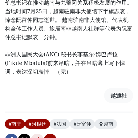
价总书记在推动越南与梵蒂冈关系积极发展的作用。
当地时间7月25日，越南驻南非大使馆下半旗志哀，
悼念阮富仲同志逝世。 越南驻南非大使馆、代表机
构全体工作人员、旅居南非越南人社群等代表为阮富
仲总书记默哀一分钟。
非洲人国民大会(ANC) 秘书长菲基尔·姆巴卢拉
(Fikile Mbalula)前来吊唁，并在吊唁薄上写下悼
词，表达深切哀悼。（完）
越通社
#南非
#阿根廷
#法国
#阮富仲
越南