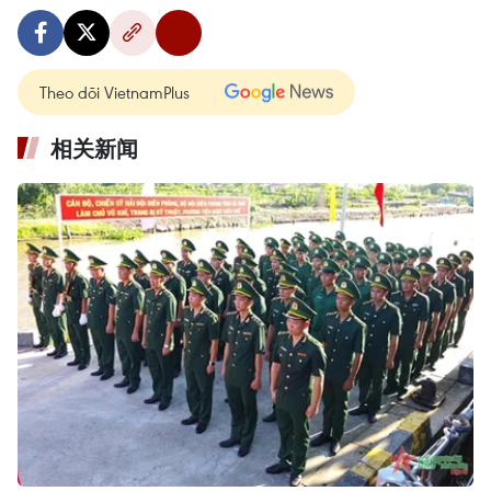
Theo dõi VietnamPlus
相关新闻