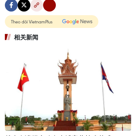
Theo dõi VietnamPlus
相关新闻