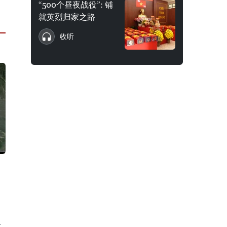
“500个昼夜战役”: 铺
就英烈归家之路
收听
止