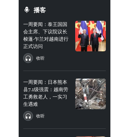
播客
一周要闻：泰王国国
会主席、下议院议长
梭蓬·乍兰对越南进行
正式访问
收听
一周要闻：日本熊本
县7.1级强震：越南劳
工勇救老人，一实习
生遇难
收听