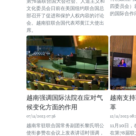
第78届联合国大会社会、人道主义和
四委员会）
文化委员会日前在美国纽约联合国总
的国际合作
部召开了促进和保护人权内容的讨论
会。越南驻联合国代表邓黄江大使出
席。
越南强调国际法院在应对气
越南支持
候变化方面的作用
革
07/11/2023 07:56
12/11/2023 08:
越南常驻联合国常务副团长黎氏明公
11月10日
使衔参赞在会议上发表讲话时强调，
在第78届