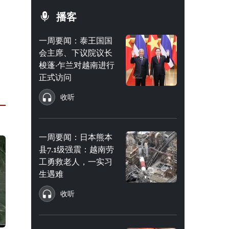
播客
一周要闻：泰王国国
会主席、下议院议长
梭蓬·乍兰对越南进行
正式访问
收听
一周要闻：日本熊本
县7.1级强震：越南劳
工勇救老人，一实习
生遇难
收听