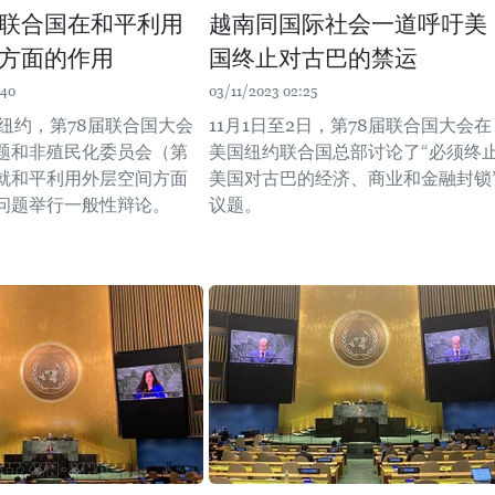
联合国在和平利用
越南同国际社会一道呼吁美
方面的作用
国终止对古巴的禁运
:40
03/11/2023 02:25
在纽约，第78届联合国大会
11月1日至2日，第78届联合国大会在
题和非殖民化委员会（第
美国纽约联合国总部讨论了“必须终
就和平利用外层空间方面
美国对古巴的经济、商业和金融封锁
问题举行一般性辩论。
议题。