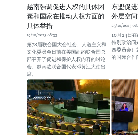
越南强调促进人权的具体因
东盟促进
素和国家在推动人权方面的
外层空间
具体举措
25/10/2023 08
10月24日
19/10/2023 08:33
特别政治问
第78届联合国大会社会、人道主义和
四委员会）
文化委员会日前在美国纽约联合国总
的国际合作
部召开了促进和保护人权内容的讨论
会。越南驻联合国代表邓黄江大使出
席。