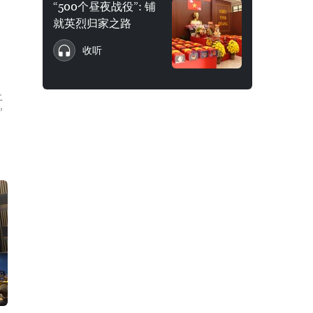
“500个昼夜战役”: 铺
就英烈归家之路
收听
止
”